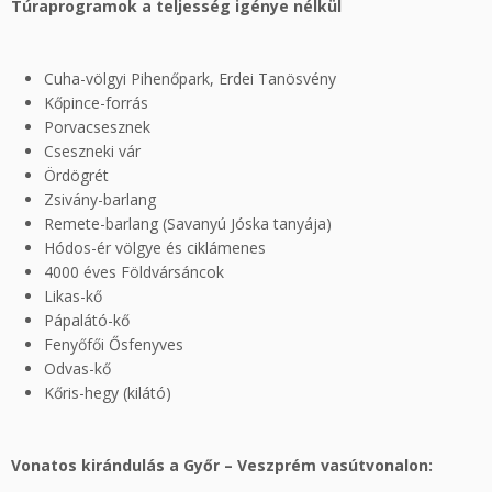
Túraprogramok a teljesség igénye nélkül
Cuha-völgyi Pihenőpark, Erdei Tanösvény
Kőpince-forrás
Porvacsesznek
Cseszneki vár
Ördögrét
Zsivány-barlang
Remete-barlang (Savanyú Jóska tanyája)
Hódos-ér völgye és ciklámenes
4000 éves Földvársáncok
Likas-kő
Pápalátó-kő
Fenyőfői Ősfenyves
Odvas-kő
Kőris-hegy (kilátó)
Vonatos kirándulás a Győr – Veszprém vasútvonalon: