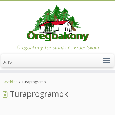
Öregbakony Turistaház és Erdei Iskola
Skip
to
Kezdőlap
»
Túraprogramok
content
Túraprogramok