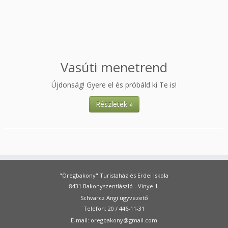
Vasúti menetrend
Újdonság! Gyere el és próbáld ki Te is!
Részletek »
"Öregbakony" Turistaház és Erdei Iskola
8431 Bakonyszentlászló - Vinye 1.
Schvarcz Angi ügyvezető
Telefon: 20 / 446-11-31
E-mail: oregbakony@gmail.com